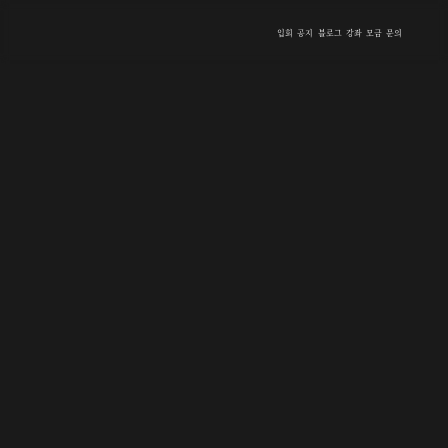
입회
공지
블로그
강좌
모금
문의