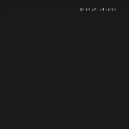
입회
공지
블로그
강좌
모금
문의