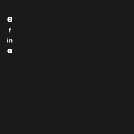


