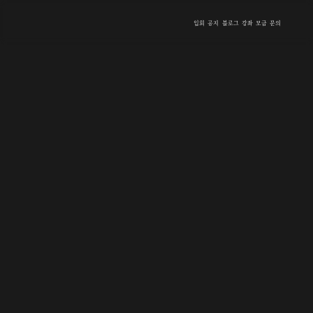
입회
공지
블로그
강좌
모금
문의