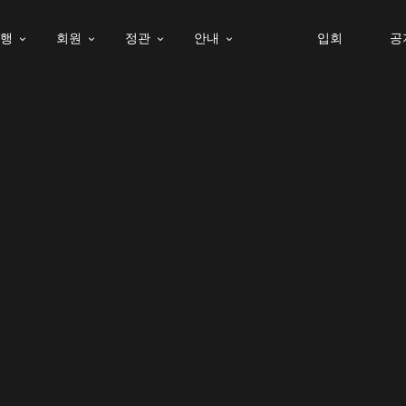
여행
회원
정관
안내
입회
공



