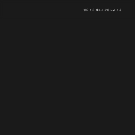
입회
공지
블로그
강좌
모금
문의