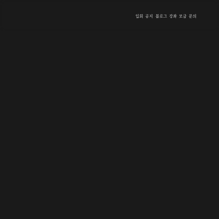
입회
공지
블로그
강좌
모금
문의