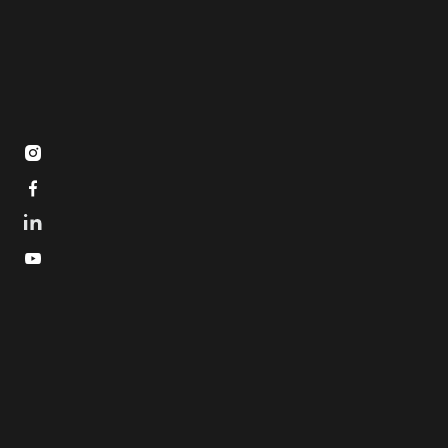


