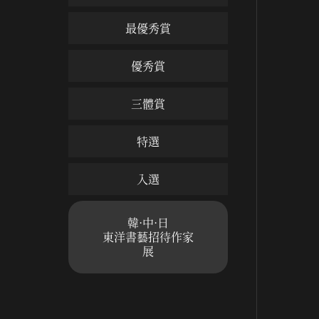
最優秀賞
優秀賞
三體賞
特選
入選
韓·中·日
東洋書藝招待作家
展