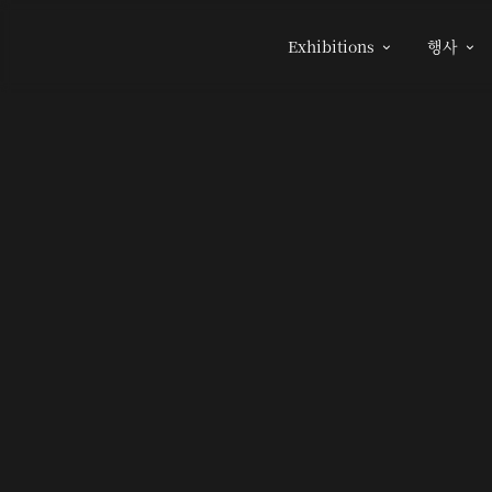
Exhibitions
행사

