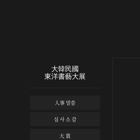
大韓民國
東洋書藝大展
人事 말씀
심 사 소 감
大 賞