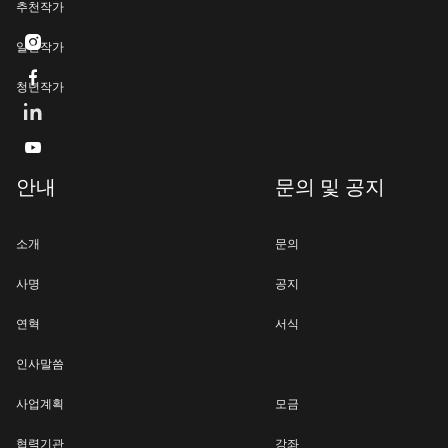
추천작가

일반작가

청년작가

안내
문의 및 공지
소개
문의
사명
공지
연혁
서식
인사말씀
사업계획
모금
협력기관
강좌