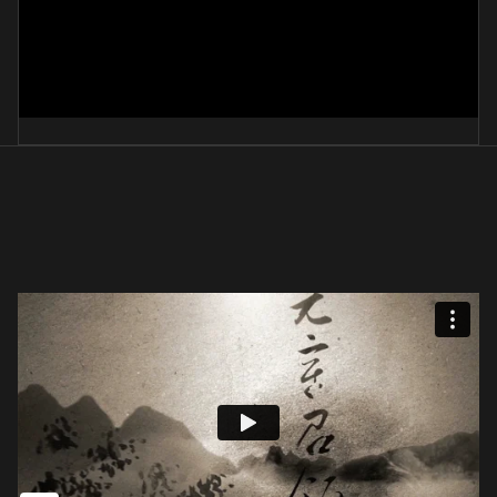
鄭誧 <江口>
黃仁煥