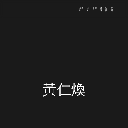
갤러
공
블로
강
모
문
리
지
그
좌
금
의
黃仁煥