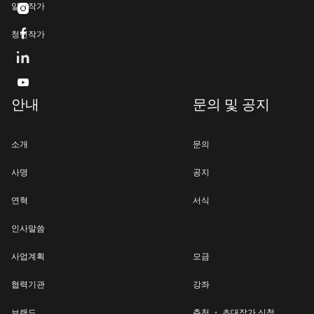
일반작가


청년작가

안내
문의 및 공지
소개
문의
사명
공지
연혁
서식
인사말씀
사업계획
모금
협력기관
강좌
브랜드
추천 ・ 초대작가 신청