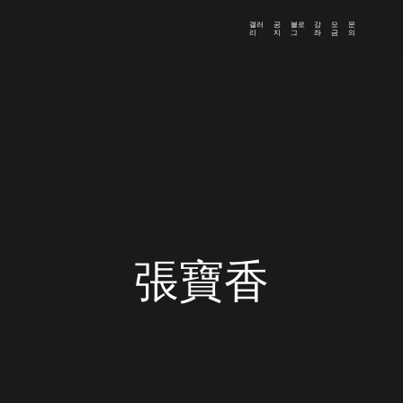
갤러
공
블로
강
모
문
리
지
그
좌
금
의
張寶香