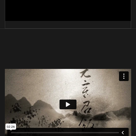
자작시(묵상글)
張寶香