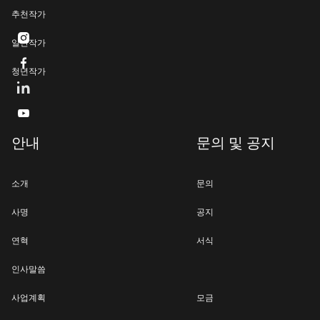
추천작가

일반작가

청년작가

안내
문의 및 공지
소개
문의
사명
공지
연혁
서식
인사말씀
사업계획
모금