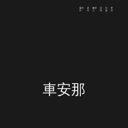
갤러
공
블로
강
모
문
리
지
그
좌
금
의
車安那