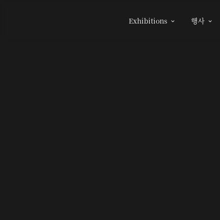
Exhibitions
행사

