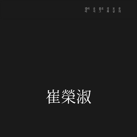
갤러
공
블로
강
모
문
리
지
그
좌
금
의
崔榮淑