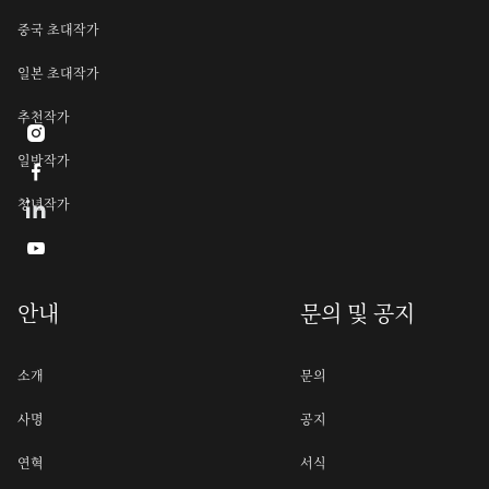
중국 초대작가
일본 초대작가
추천작가

일반작가

청년작가

안내
문의 및 공지
소개
문의
사명
공지
연혁
서식