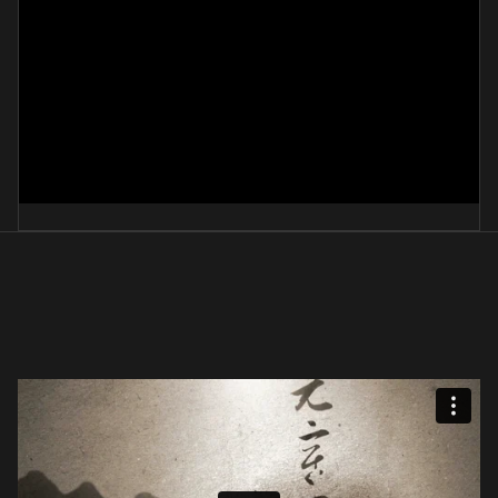
과꽃
崔榮淑