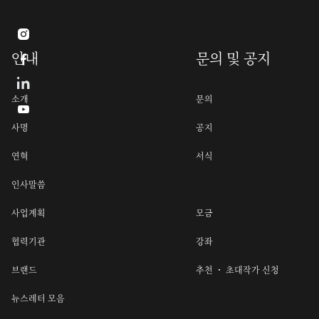

안내
문의 및 공지

소개
문의

사명
공지
연혁
서식
인사말씀
사업계획
모금
협력기관
강좌
브랜드
추천 ・ 초대작가 신청
뉴스레터 모음