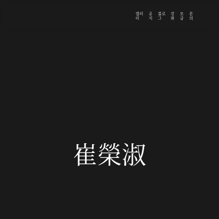
갤러
공
블로
강
모
문
리
지
그
좌
금
의
崔榮淑