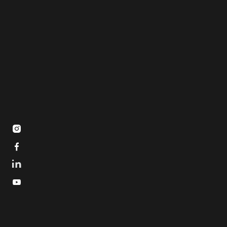


