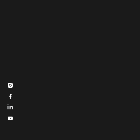


