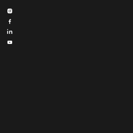


