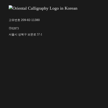
고유번호 209-82-11380
〶02873
서울시 성북구 보문로 57-1
6층 (보문동7가, 중앙빌딩)
☎︎ 0502-5550-8700
FAX 0504-256-6600
info@orientalcalligraphy.org
무통장 입금계좌 : 신한은행 100-028-611714