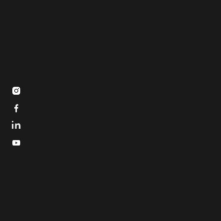


