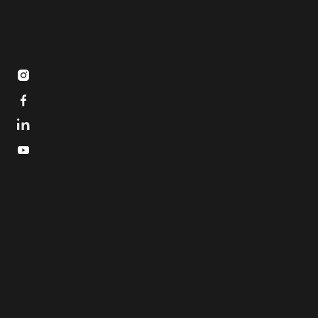


