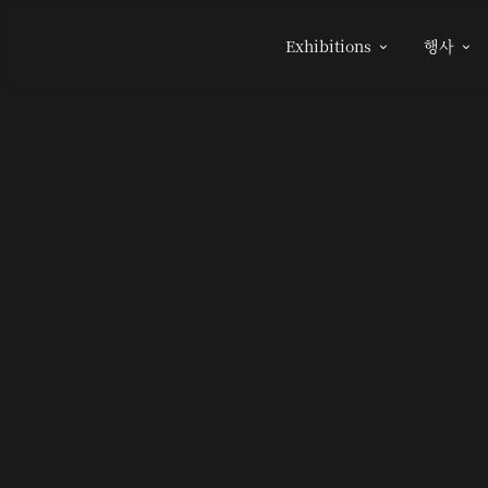
Exhibitions
행사

