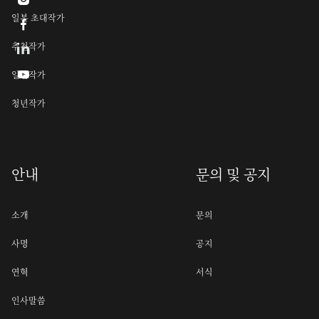
일본 초대작가

추천작가

일반작가
청년작가
안내
문의 및 공지
소개
문의
사명
공지
연혁
서식
인사말씀