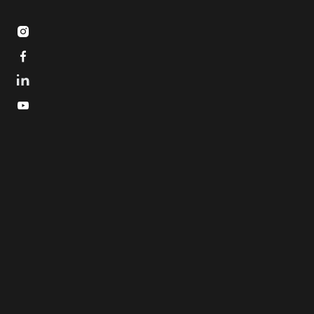


