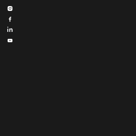


