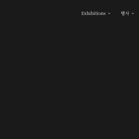
Exhibitions
행사

