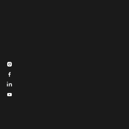


