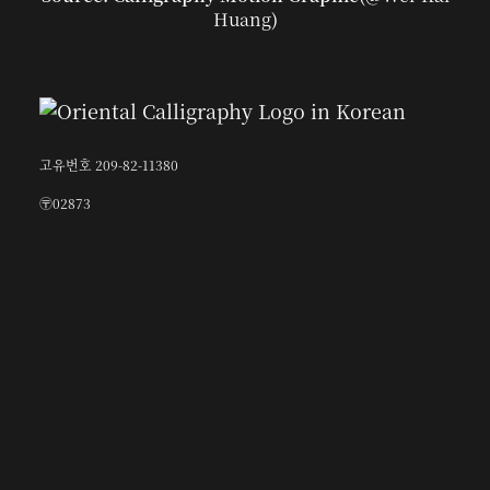
Huang
)
고유번호 209-82-11380
〶02873
서울시 성북구 보문로 57-1
6층 (보문동7가, 중앙빌딩)
☎︎ 0502-5550-8700
FAX 0504-256-6600
info@orientalcalligraphy.org
무통장 입금계좌 : 신한은행 100-028-611714