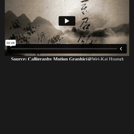
Source: Calligraphy Motion Graphic(@
Wei-Kai Huang
)
고유번호 209-82-11380
〶02873
서울시 성북구 보문로 57-1
6층 (보문동7가, 중앙빌딩)