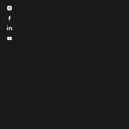


