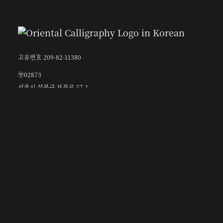
고유번호 209-82-11380
〶02873
서울시 성북구 보문로 57-1
6층 (보문동7가, 중앙빌딩)
☎︎ 0502-5550-8700
FAX 0504-256-6600
info@orientalcalligraphy.org
무통장 입금계좌 : 신한은행 100-028-611714