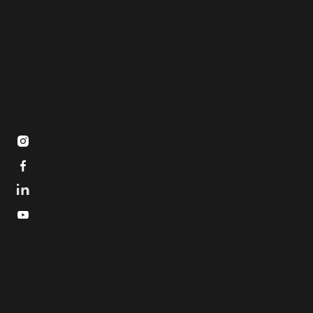


