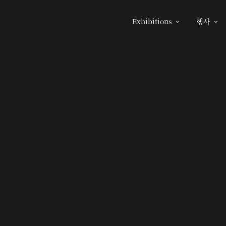
Exhibitions
행사

