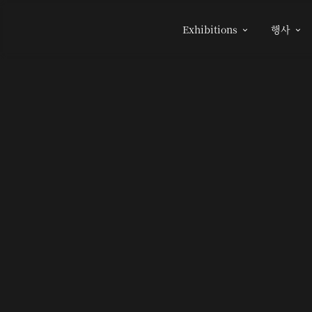
Exhibitions
행사

