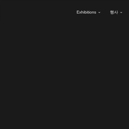
Exhibitions
행사

