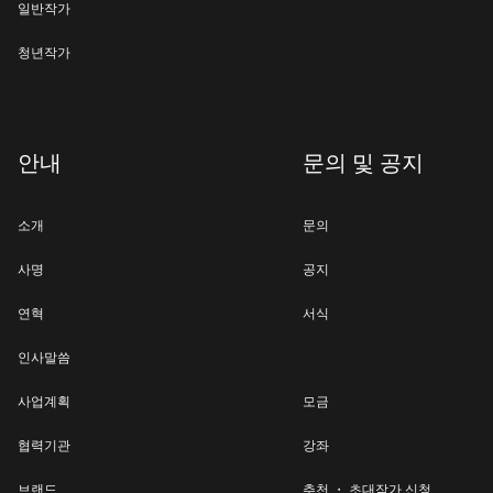
일반작가
청년작가
안내
문의 및 공지
소개
문의
사명
공지
연혁
서식
인사말씀
사업계획
모금
협력기관
강좌
브랜드
추천 ・ 초대작가 신청