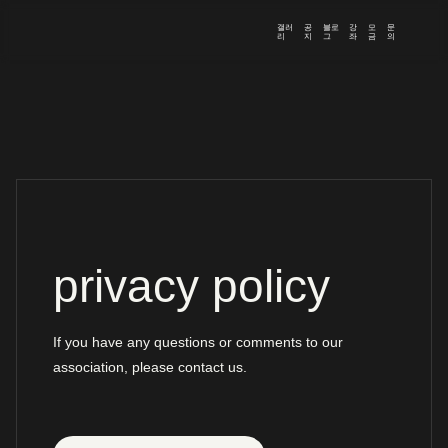
갤러
공
블로
강
모
문
리
지
그
좌
금
의
privacy policy
If you have any questions or comments to our
association, please contact us.