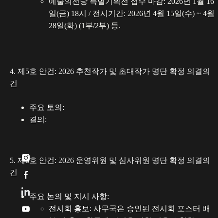
예술의전당 특별기획전 접수 마감: 2026년 1월 16
일(금) 18시 / 전시기간: 2026년 4월 15일(수) ~ 4월
28일(화) (1부/2부) 등.
4. 제5호 안건: 2026 추천작가 및 초대작가 명단 확정 의결의
건
주요 토의:
결의:

5. 제6호 안건: 2026 운영위원 및 심사위원 명단 확정 의결의
건

주요 논의 및 지시 사항:
전시회 홍보:
사무국은 승인된 전시회 포스터 배
