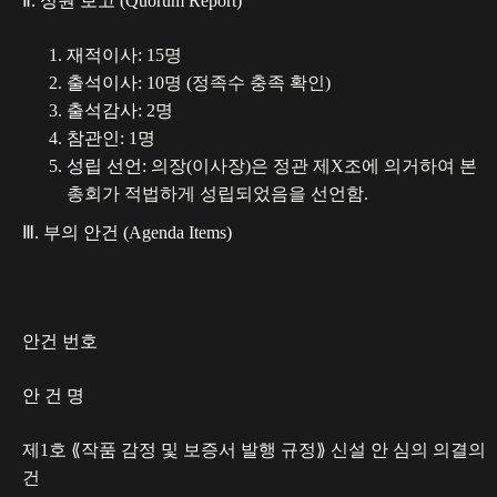
Ⅱ. 성원 보고 (Quorum Report)
재적이사:
15명
출석이사:
10명 (정족수 충족 확인)
출석감사:
2명
참관인:
1명
성립 선언:
의장(이사장)은 정관 제X조에 의거하여 본
총회가 적법하게 성립되었음을 선언함.
Ⅲ. 부의 안건 (Agenda Items)
안건 번호
안 건 명
제1호 ⟪작품 감정 및 보증서 발행 규정⟫ 신설 안 심의 의결의
건