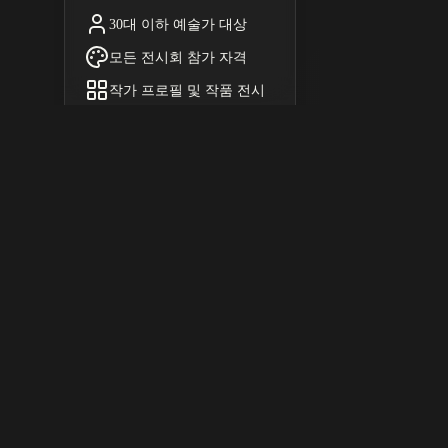
30대 이하 예술가 대상
모든 전시회 참가 자격
작가 프로필 및 작품 전시
협회 자료 무료 제공
전시 및 행사 참여
동양서예 상품 정회원 특별할
인
후원 ・ 제휴사 정회원 특별혜
택
연회비
마이페이
납부
지