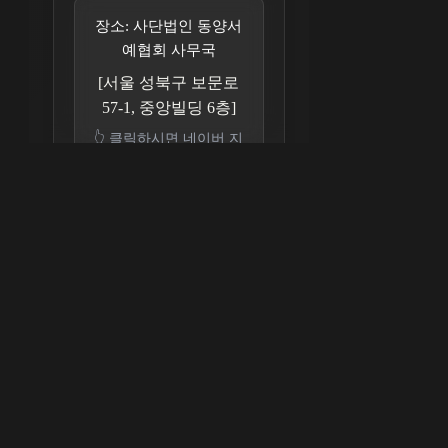
장소: 사단법인 동양서
예협회 사무국
[서울 성북구 보문로
57-1, 중앙빌딩 6층]
👆 클릭하시면 네이버 지
도가 열립니다
예
채
전
약
팅
화