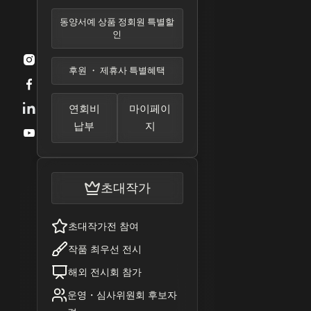
동양서예 상품 정회원 특별할
인

후원 ・ 제휴사 특별혜택

연회비
마이페이
납부
지

초대작가
초대작가전 참여
작품 최우선 전시
해외 전시회 참가
운영・심사위원회 후보자