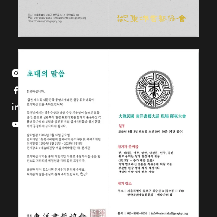


