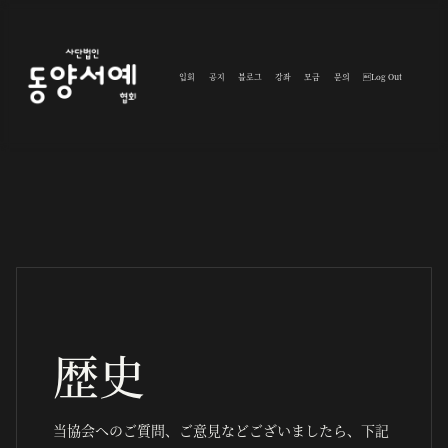
입회
공지
블로그
강좌
모금
문의
Log Out
歴史
当協会へのご質問、ご意見などございましたら、下記