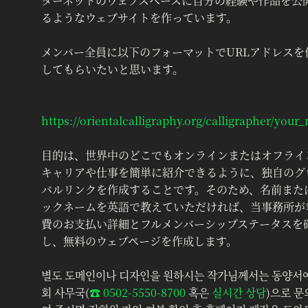
ターネットのウェブスペースに自分の経験や作品を公
るようなウェブサイトを作っています。
メンバー全員に以下のフォーマットでURLアドレスを
してもらいたいと思います。
‍ 
https://orientalcalligraphy.org/calligrapher/you
目的は、世界中のどこでもオンラインまたはオフライ
キャリアや仕事を簡単に紹介できるように、独自のグ
バルリンクを作成することです。そのため、名前また
ックネームを英語で教えていただければ、当事務所が
費のお支払い詳細とフルメンバーシップステータスを
し、無料のウェブページを作成します。
별도 도메인이나 디자인을 원하시는 작가님께서는 동양서
회 사무국(
☎︎ 0502-5550-8700
 혹은 
실시간 상담
)으로 문