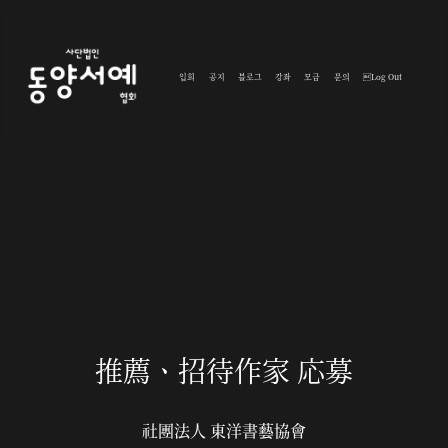
입회
공지
블로그
강좌
모금
문의
Log Out
推薦ㆍ招待作家 応募
社團法人 東洋書藝協會