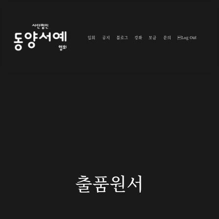
입회
공지
블로그
강좌
모금
문의
Log Out
출품원서