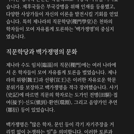
습니다. 제후국들은 부국강병을 위해 인재를 등용했고,
다양한 사상가들이 자신의 이론을 발전시킬 기회를 얻었
습니다. 특히 제나라의 직문학당(稷門學堂)은 천하의
학자들이 모여 자유롭게 토론하는 '백가쟁명'의 중심지
였습니다.
직문학당과 백가쟁명의 문화
제나라 수도 임치(臨淄)의 직문(稷門)에는 여러 나라에
서 온 학자들이 모여 자유롭게 토론을 벌였습니다. 제나
라의 위왕(魏王)과 선왕(宣王)은 이러한 자유로운 학문
분위기를 보장하고 백가쟁명을 적극 장려했습니다. 사기
(史記)에 따르면 직문의 학자로는 도가인 전병(田騈)·접
여(接予)·신도(愼到)·환연(環淵), 그리고 음양가인 추연
(鄒衍) 등이 있었습니다.
백가쟁명은 "많은 학자, 문인 등이 각기 자기주장을 거
리낌 없이 논쟁하는 일"을 의미합니다. 이러한 토론과