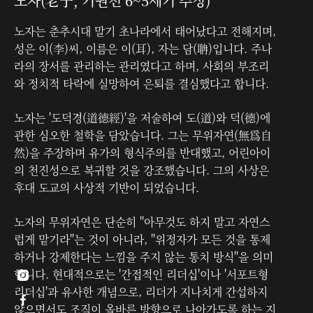
노자(老子, 기원전 6~5세기 추정)
노자는 춘추시대 말기 초나라에서 태어났다고 전해지며,
성은 이(李)씨, 이름은 이(耳), 자는 담(聃)입니다. 주나
라의 장서를 관리하는 관리였다고 하며, 사회의 부조리
와 정치적 타락에 실망하여 은퇴를 결심했다고 합니다.
노자는 '도덕경(道德經)'을 저술하여 도(道)와 덕(德)에
관한 심오한 철학을 담았습니다. 그는 무위자연(無爲自
然)을 주장하며 유가의 형식주의를 반대했고, 어린아이
의 천진성으로 복귀할 것을 강조했습니다. 그의 사상은
후대 도교의 사상적 기반이 되었습니다.
노자의 무위자연은 단순히 "아무것도 하지 말고 자연스
럽게 맡기라"는 것이 아니라, "위정자가 모든 것을 통제
하거나 강제한다는 느낌을 주지 않는 통치 방식"을 의미
합니다. 현대적으로는 '간접적인 리더십'이나 '서포트형

리더십'과 유사한 개념으로, 리더가 지나치게 간섭하지

않으면서도 조직이 올바른 방향으로 나아가도록 하는 지