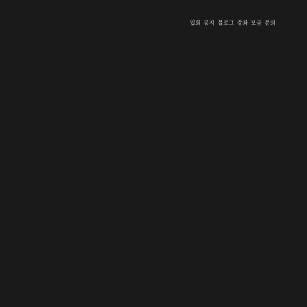
입회
공지
블로그
강좌
모금
문의