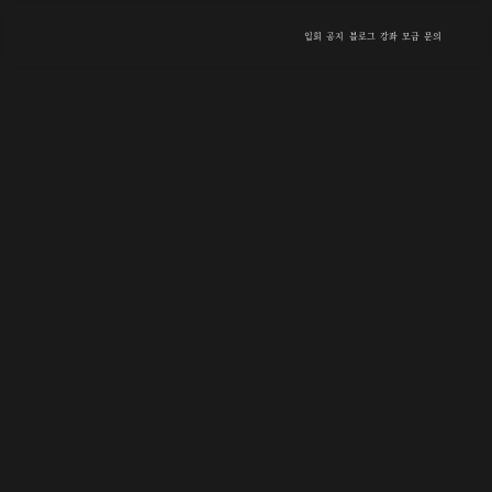
입회
공지
블로그
강좌
모금
문의