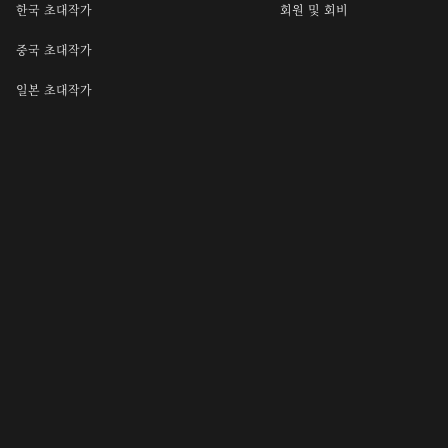
한국 초대작가
회원 및 회비
중국 초대작가
일본 초대작가
추천작가
일반작가
청년작가
안내
문의 및 공지
소개
문의
사명
공지
연혁
서식