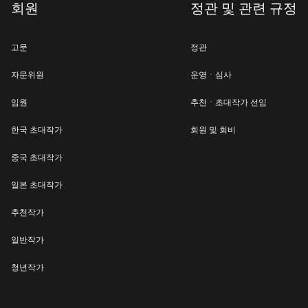
회원
정관 및 관련 규정
고문
정관
자문위원
운영ㆍ심사
임원
추천ㆍ초대작가 선임
한국 초대작가
회원 및 회비
중국 초대작가
일본 초대작가
추천작가
일반작가
청년작가