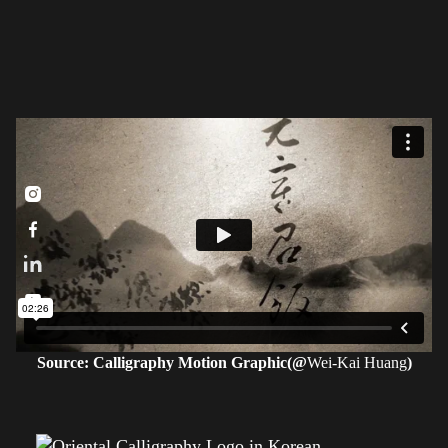



Source: Calligraphy Motion Graphic(@
Wei-Kai Huang
)