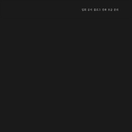
입회
공지
블로그
강좌
모금
문의