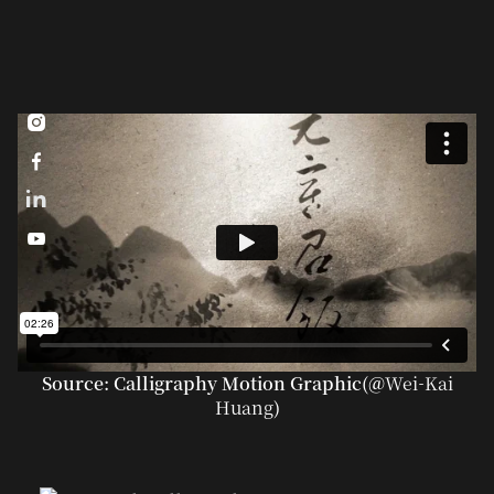



Source: Calligraphy Motion Graphic(@
Wei-Kai
Huang
)