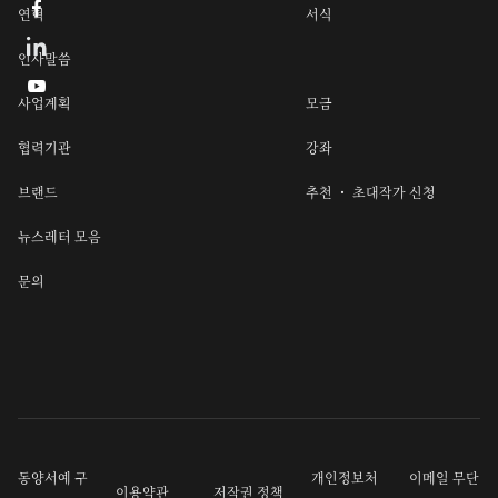

연혁
서식
인사말씀

사업계획
모금
협력기관
강좌
브랜드
추천 ・ 초대작가 신청
뉴스레터 모음
문의
동양서예 구
개인정보처
이메일 무단
이용약관
저작권 정책