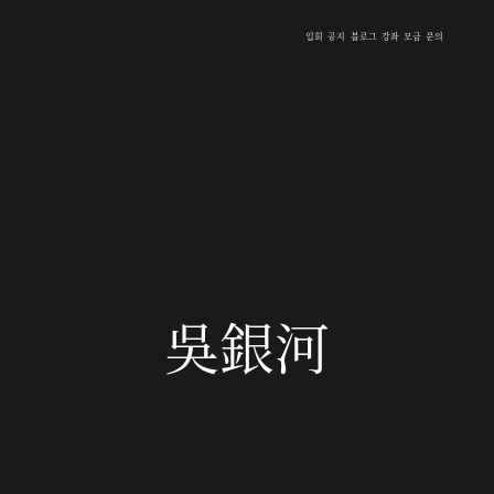
입회
공지
블로그
강좌
모금
문의
吳銀河