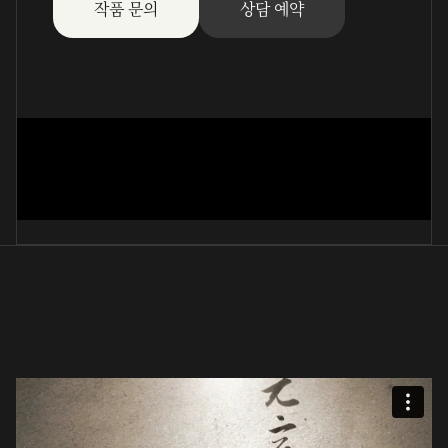
작품 문의
상담 예약
墨蘭 (文人畵)
吳銀河