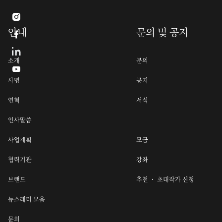

안내
문의 및 공지

소개
문의

사명
공지
연혁
서식
인사말씀
사업계획
모금
협력기관
강좌
브랜드
추천 ・ 초대작가 신청
뉴스레터 모음
문의