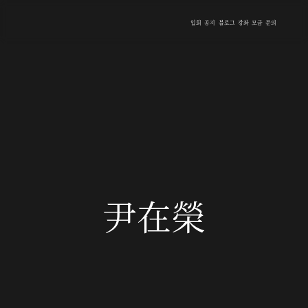
입회
공지
블로그
강좌
모금
문의
尹在榮