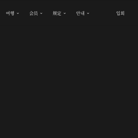
여행
会员
规定
안내
입회



