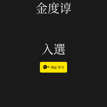
金度谆
入選