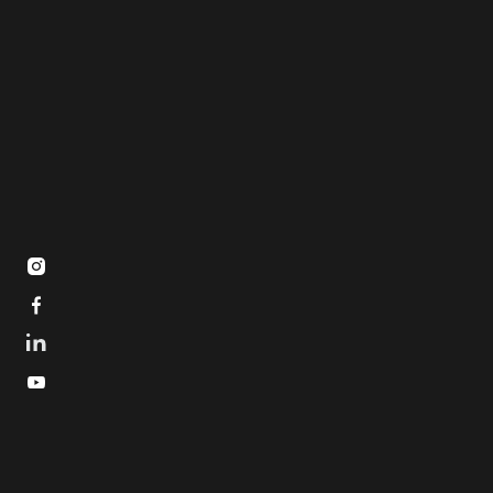


