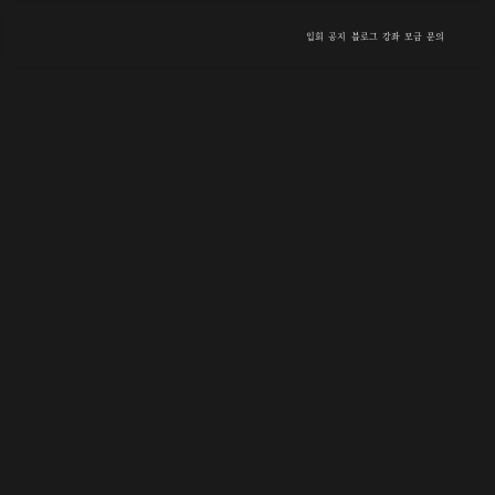
입회
공지
블로그
강좌
모금
문의