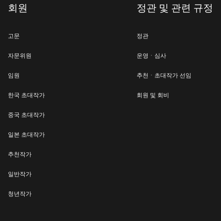
회원
정관 및 관련 규정
고문
정관
자문위원
운영ㆍ심사
임원
추천ㆍ초대작가 선임
한국 초대작가
회원 및 회비
중국 초대작가
일본 초대작가
추천작가
일반작가
청년작가