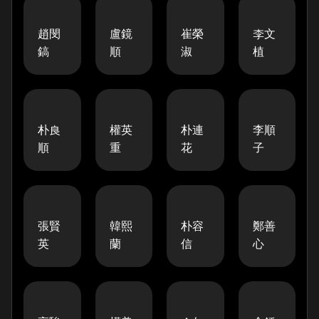
趙閔
盧鏡
崔榮
李文
鎬
順
淑
植
朴良
權英
朴連
李順
順
重
花
子
張賢
韓熙
朴容
鄭善
英
蘭
信
心