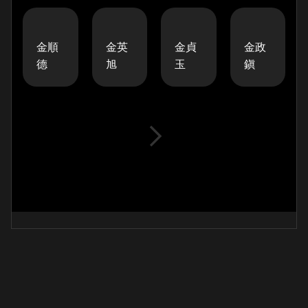
金順
金英
金貞
金政
德
旭
玉
鎭