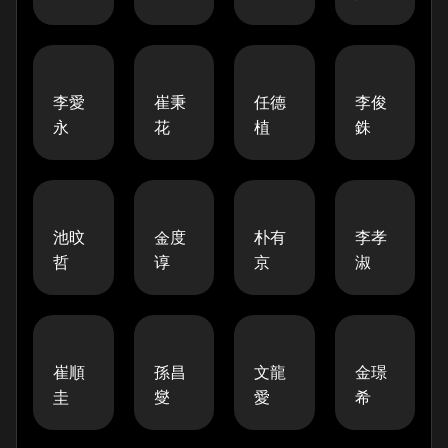
李愛
崔秉
任德
李俊
永
花
植
銖
池旼
金度
朴有
李孝
哲
谆
京
淑
崔順
孫昌
文龍
金璟
圭
燮
愛
希