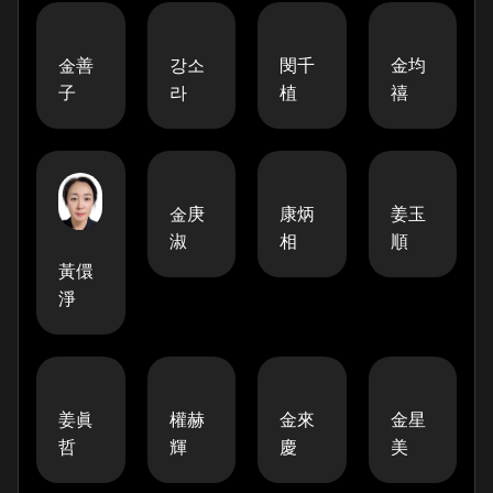
金善
강소
閔千
金均
子
라
植
禧
金庚
康炳
姜玉
淑
相
順
黃儇
淨
姜眞
權赫
金來
金星
哲
輝
慶
美