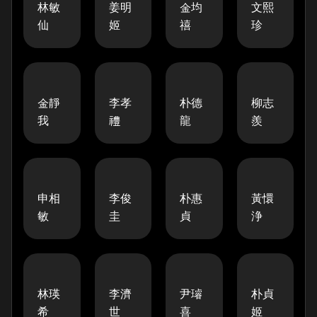
林敏
姜明
金均
文熙
仙
姬
禧
珍
金靜
李孝
朴德
柳志
我
禮
龍
羨
申相
李俊
朴惠
黃懁
敏
圭
貞
浄
林瑛
李濟
尹璿
朴貞
希
世
喜
姬