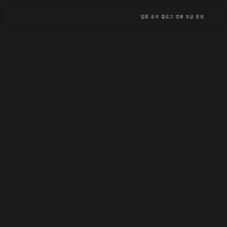
입회
공지
블로그
강좌
모금
문의