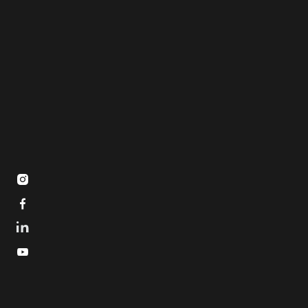


