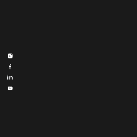


