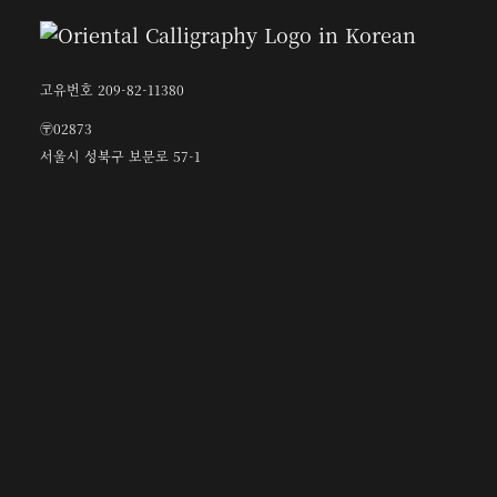
고유번호 209-82-11380
〶02873
서울시 성북구 보문로 57-1
6층 (보문동7가, 중앙빌딩)
☎︎ 0502-5550-8700
FAX 0504-256-6600
info@orientalcalligraphy.org
무통장 입금계좌 : 신한은행 100-028-611714