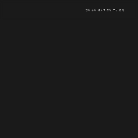
입회
공지
블로그
강좌
모금
문의