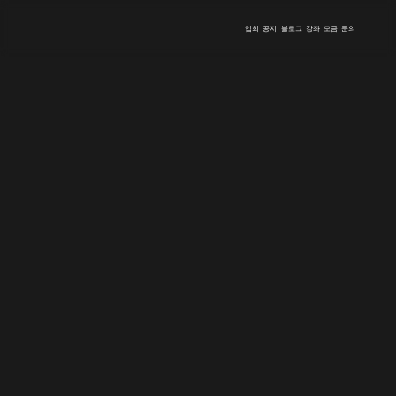
입회
공지
블로그
강좌
모금
문의