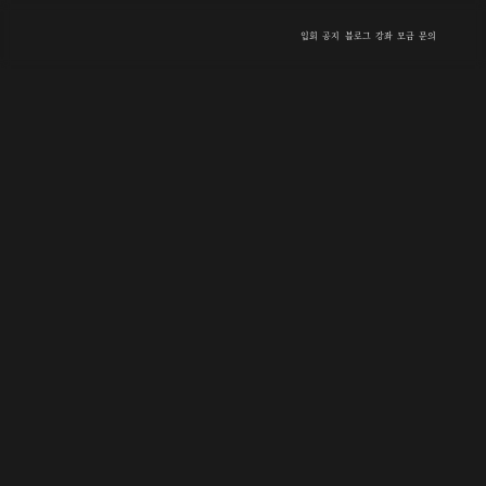
입회
공지
블로그
강좌
모금
문의